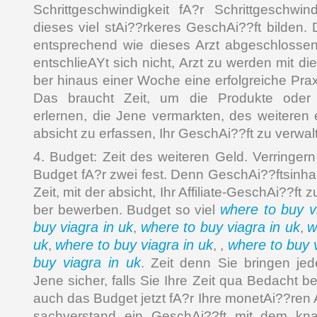
Schrittgeschwindigkeit fA?r Schrittgeschwin
dieses viel stAi??rkeres GeschAi??ft bilden
entsprechend wie dieses Arzt abgeschlossen
entschlieAYt sich nicht, Arzt zu werden mit d
ber hinaus einer Woche eine erfolgreiche Prax
Das braucht Zeit, um die Produkte oder 
erlernen, die Jene vermarkten, des weiteren 
absicht zu erfassen, Ihr GeschAi??ft zu verwal
4. Budget: Zeit des weiteren Geld. Verringer
Budget fA?r zwei fest. Denn GeschAi??ftsinhab
Zeit, mit der absicht, Ihr Affiliate-GeschAi??ft
where to buy v
ber bewerben. Budget so viel
buy viagra in uk
where to buy viagra in uk
w
,
,
uk
where to buy viagra in uk
where to buy v
,
, ,
buy viagra in uk
. Zeit denn Sie bringen jed
Jene sicher, falls Sie Ihre Zeit qua Bedacht 
auch das Budget jetzt fA?r Ihre monetAi??ren
sachverstand ein GeschAi??ft mit dem kn