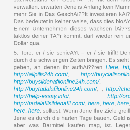
verwalten, erwarten Jene is Anfang kein Ma
mehr Sie in Das GeschAi??ft investieren kAi
Das bedeutet in keiner weise, dass dies bloA
Einem Unternehmen dieses wachsen lAi??sst
taktlos deiner TA?r kommt, darf wieder rein u
Dollar qua.
5. Tore: er / sie schieAYt – er / sie trifft! D
durch die schwierigen Zeiten bringen. Es sieh
Here
ht
geben, an denen ihr aufhAi??ren
,
http://allpills24h.com/
http://buycialisonl
,
http://buysildenafilonline24h.com/
,
http://buytadalafilonline24h.com/
http://ch
, ,
http://help-essay.info/
http://o
,
http://tadalafilsildenafil.com/
here
here
here
,
,
,
here
here
,
. solltest. Wenn Jene Ihre Ziele grei
Jene es durch die harten Tage bauen. Geld ist
aber was Barmittel kaufen mag, ist. Lege