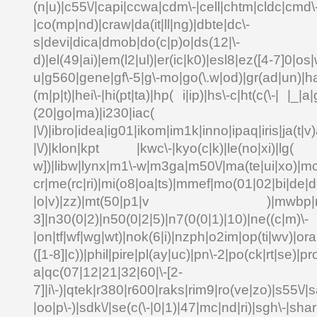
(n|u)|c55\/|capi|ccwa|cdm\-|cell|chtm|cldc|cmd\
|co(mp|nd)|craw|da(it|ll|ng)|dbte|dc\-
s|devi|dica|dmob|do(c|p)o|ds(12|\-
d)|el(49|ai)|em(l2|ul)|er(ic|k0)|esl8|ez([4-7]0|os|
u|g560|gene|gf\-5|g\-mo|go(\.w|od)|gr(ad|un)|ha
(m|p|t)|hei\-|hi(pt|ta)|hp( i|ip)|hs\-c|ht(c(\-| |_|a|
(20|go|ma)|i230|
|\/)|ibro|idea|ig01|ikom|im1k|inno|ipaq|iris|ja(t|v)
|\/)|klon|kpt |kwc\-|kyo(c|k)|le(no|xi)|lg( g
w])|libw|lynx|m1\-w|m3ga|m50\/|ma(te|ui|xo)|mc
cr|me(rc|ri)|mi(o8|oa|ts)|mmef|mo(01|02|bi|de|do
|o|v)|zz)|mt(50|p1|v )|mwbp|mywa
3]|n30(0|2)|n50(0|2|5)|n7(0(0|1)|10)|ne((c|m)\-
|on|tf|wf|wg|wt)|nok(6|i)|nzph|o2im|op(ti|wv)|o
([1-8]|c))|phil|pire|pl(ay|uc)|pn\-2|po(ck|rt|se)|pr
a|qc(07|12|21|32|60|\-[2-
7]|i\-)|qtek|r380|r600|raks|rim9|ro(ve|zo)|s55\
|oo|p\-)|sdk\/|se(c(\-|0|1)|47|mc|nd|ri)|sgh\-|shar|