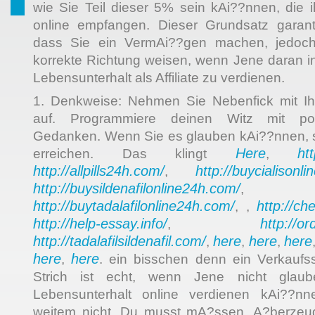
wie Sie Teil dieser 5% sein kAi??nnen, die 
online empfangen. Dieser Grundsatz garanti
dass Sie ein VermAi??gen machen, jedoch
korrekte Richtung weisen, wenn Jene daran int
Lebensunterhalt als Affiliate zu verdienen.
1. Denkweise: Nehmen Sie Nebenfick mit Ih
auf. Programmiere deinen Witz mit posi
Gedanken. Wenn Sie es glauben kAi??nnen, 
Here
ht
erreichen. Das klingt
,
http://allpills24h.com/
http://buycialisonl
,
http://buysildenafilonline24h.com/
,
http://buytadalafilonline24h.com/
http://ch
, ,
http://help-essay.info/
http://o
,
http://tadalafilsildenafil.com/
here
here
here
,
,
,
here
here
,
. ein bisschen denn ein Verkaufs
Strich ist echt, wenn Jene nicht glaube
Lebensunterhalt online verdienen kAi??n
weitem nicht. Du musst mA?ssen. A?berzeu