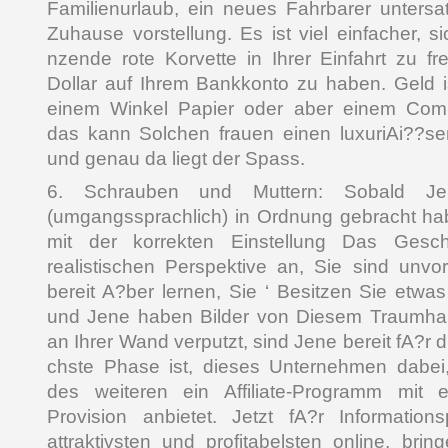
Familienurlaub, ein neues Fahrbarer untersa
Zuhause vorstellung. Es ist viel einfacher, s
nzende rote Korvette in Ihrer Einfahrt zu f
Dollar auf Ihrem Bankkonto zu haben. Geld is
einem Winkel Papier oder aber einem Compu
das kann Solchen frauen einen luxuriAi??sen
und genau da liegt der Spass.
6. Schrauben und Muttern: Sobald J
(umgangssprachlich) in Ordnung gebracht ha
mit der korrekten Einstellung Das GeschA
realistischen Perspektive an, Sie sind unv
bereit A?ber lernen, Sie ‘ Besitzen Sie etwa
und Jene haben Bilder von Diesem Traumhau
an Ihrer Wand verputzt, sind Jene bereit fA?r 
chste Phase ist, dieses Unternehmen dabei, 
des weiteren ein Affiliate-Programm mit
Provision anbietet. Jetzt fA?r Information
attraktivsten und profitabelsten online, brin