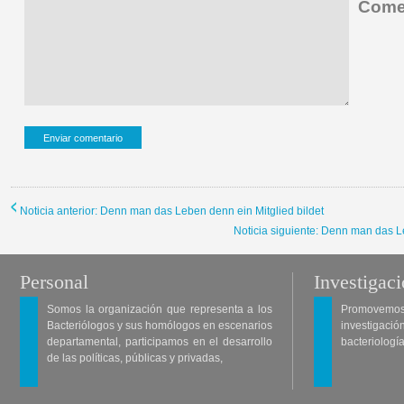
Comen
Noticia anterior: Denn man das Leben denn ein Mitglied bildet
Noticia siguiente: Denn man das L
Personal
Investigac
Somos la organización que representa a los
Promovemos 
Bacteriólogos y sus homólogos en escenarios
investigació
departamental, participamos en el desarrollo
bacteriología
de las políticas, públicas y privadas,