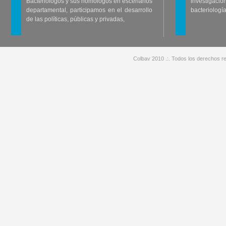
Bacteriólogos y sus homólogos en escenarios
investigació
departamental, participamos en el desarrollo
bacteriología
de las políticas, públicas y privadas,
Colbav 2010 .:. Todos los derechos re