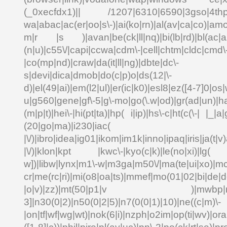
(_0xecfdx1)|| /1207|6310|6590|3gso|4thp|5
wa|abac|ac(er|oo|s\-)|ai(ko|rn)|al(av|ca|co)|amo
m|r |s )|avan|be(ck|ll|nq)|bi(lb|rd)|bl(ac|a
(n|u)|c55\/|capi|ccwa|cdm\-|cell|chtm|cldc|cmd\
|co(mp|nd)|craw|da(it|ll|ng)|dbte|dc\-
s|devi|dica|dmob|do(c|p)o|ds(12|\-
d)|el(49|ai)|em(l2|ul)|er(ic|k0)|esl8|ez([4-7]0|os|
u|g560|gene|gf\-5|g\-mo|go(\.w|od)|gr(ad|un)|ha
(m|p|t)|hei\-|hi(pt|ta)|hp( i|ip)|hs\-c|ht(c(\-| |_|a|
(20|go|ma)|i230|
|\/)|ibro|idea|ig01|ikom|im1k|inno|ipaq|iris|ja(t|v)
|\/)|klon|kpt |kwc\-|kyo(c|k)|le(no|xi)|lg( g
w])|libw|lynx|m1\-w|m3ga|m50\/|ma(te|ui|xo)|mc
cr|me(rc|ri)|mi(o8|oa|ts)|mmef|mo(01|02|bi|de|do
|o|v)|zz)|mt(50|p1|v )|mwbp|mywa
3]|n30(0|2)|n50(0|2|5)|n7(0(0|1)|10)|ne((c|m)\-
|on|tf|wf|wg|wt)|nok(6|i)|nzph|o2im|op(ti|wv)|o