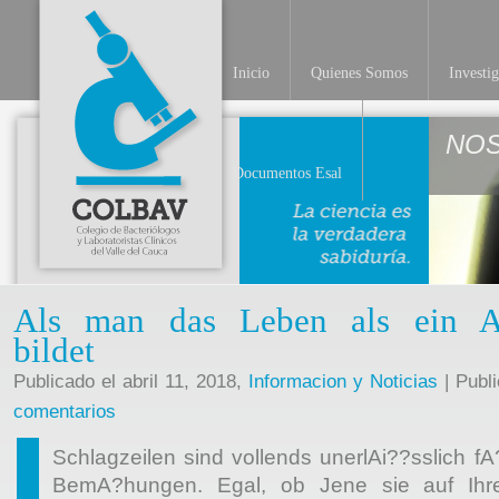
Inicio
Quienes Somos
Investi
NO
Documentos Esal
Als man das Leben als ein An
bildet
Publicado el abril 11, 2018,
Informacion y Noticias
| Publ
comentarios
Schlagzeilen sind vollends unerlAi??sslich fA
BemA?hungen. Egal, ob Jene sie auf Ihrer I