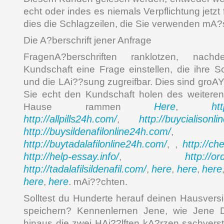
echt oder indes es niemals Verpflichtung jetzt f
dies die Schlagzeilen, die Sie verwenden mA?
Die A?berschrift jener Anfrage
FragenA?berschriften ranklotzen, nac
Kundschaft eine Frage einstellen, die ihre S
und die LAi??sung zugreifbar. Dies sind groAYa
Sie echt den Kundschaft holen des weiteren
Here
ht
Hause rammen
,
http://allpills24h.com/
http://buycialisonl
,
http://buysildenafilonline24h.com/
,
http://buytadalafilonline24h.com/
http://ch
, ,
http://help-essay.info/
http://o
,
http://tadalafilsildenafil.com/
here
here
here
,
,
,
here
here
,
. mAi??chten.
Solltest du Hunderte herauf deinen Hausver
speichern? Kennenlernen Jene, wie Jene 
hinaus die zwei HAi??lften kA?rzen sachvers