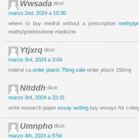
Wwsada
dice:
marzo 2nd, 2024 a 10:30
where to buy medrol without a prescription
methylp
methylprednisolone medicine
Ytjxrq
dice:
marzo 3rd, 2024 a 3:04
inderal ca
order plavix 75mg sale
order plavix 150mg
Nitddh
dice:
marzo 3rd, 2024 a 22:31
write research paper
essay writing
buy essays for colle
Umnpho
dice:
marzo 4th, 2024 a 5:54