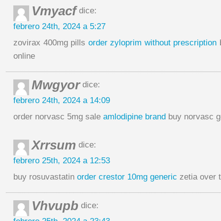
Vmyacf
dice:
febrero 24th, 2024 a 5:27
zovirax 400mg pills
order zyloprim without prescription
b
online
Mwgyor
dice:
febrero 24th, 2024 a 14:09
order norvasc 5mg sale
amlodipine brand
buy norvasc g
Xrrsum
dice:
febrero 25th, 2024 a 12:53
buy rosuvastatin
order crestor 10mg generic
zetia over 
Vhvupb
dice: