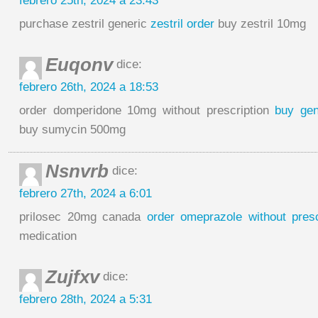
febrero 25th, 2024 a 23:43
purchase zestril generic
zestril order
buy zestril 10mg
Euqonv
dice:
febrero 26th, 2024 a 18:53
order domperidone 10mg without prescription
buy gen
buy sumycin 500mg
Nsnvrb
dice:
febrero 27th, 2024 a 6:01
prilosec 20mg canada
order omeprazole without presc
medication
Zujfxv
dice:
febrero 28th, 2024 a 5:31