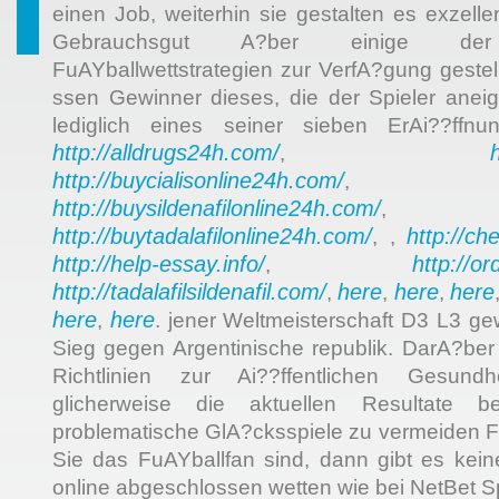
einen Job, weiterhin sie gestalten es exzelle
Gebrauchsgut A?ber einige der fo
FuAYballwettstrategien zur VerfA?gung geste
ssen Gewinner dieses, die der Spieler anei
lediglich eines seiner sieben ErAi??ffn
http://alldrugs24h.com/
,
http://buycialisonline24h.com/
, 
http://buysildenafilonline24h.com/
,
http://buytadalafilonline24h.com/
http://ch
, ,
http://help-essay.info/
http://o
,
http://tadalafilsildenafil.com/
here
here
here
,
,
,
here
here
,
. jener Weltmeisterschaft D3 L3 g
Sieg gegen Argentinische republik. DarA?be
Richtlinien zur Ai??ffentlichen Gesundh
glicherweise die aktuellen Resultate be
problematische GlA?cksspiele zu vermeiden 
Sie das FuAYballfan sind, dann gibt es kei
online abgeschlossen wetten wie bei NetBet Sp