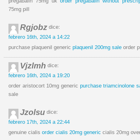
pregabalin 75mg uk
order pregabalin without prescrip
75mg pill
Rgjobz
dice:
febrero 16th, 2024 a 14:22
purchase plaquenil generic
plaquenil 200mg sale
order p
Vjzlmh
dice:
febrero 16th, 2024 a 19:20
order aristocort 10mg generic
purchase triamcinolone s
sale
Jzolsu
dice:
febrero 17th, 2024 a 22:44
genuine cialis
order cialis 20mg generic
cialis 20mg over