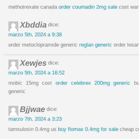
methotrexate canada
order coumadin 2mg sale
cost war
Xbddia
dice:
marzo 5th, 2024 a 9:38
order metoclopramide generic
reglan generic
order losart
Xewjes
dice:
marzo 5th, 2024 a 16:52
mobic 15mg cost
order celebrex 200mg generic
bu
generic
Bjjwae
dice:
marzo 7th, 2024 a 3:23
tamsulosin 0.4mg us
buy flomax 0.4mg for sale
cheap c