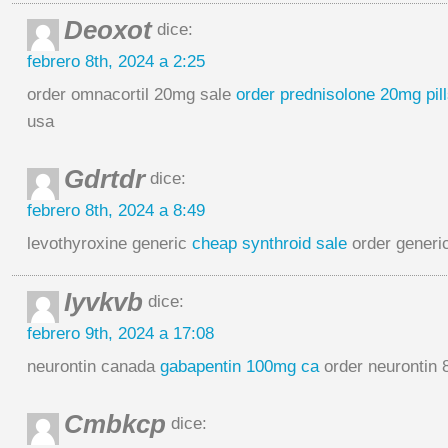
Deoxot
dice:
febrero 8th, 2024 a 2:25
order omnacortil 20mg sale
order prednisolone 20mg pil
usa
Gdrtdr
dice:
febrero 8th, 2024 a 8:49
levothyroxine generic
cheap synthroid sale
order generic
Iyvkvb
dice:
febrero 9th, 2024 a 17:08
neurontin canada
gabapentin 100mg ca
order neurontin 
Cmbkcp
dice: