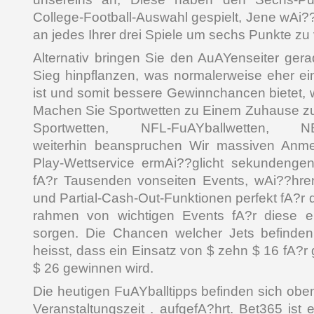
College-Football-Auswahl gespielt, Jene wAi??
an jedes Ihrer drei Spiele um sechs Punkte zu
Alternativ bringen Sie den AuAYenseiter gerad
Sieg hinpflanzen, was normalerweise eher ei
ist und somit bessere Gewinnchancen bietet,
Machen Sie Sportwetten zu Einem Zuhause zu
Sportwetten, NFL-FuAYballwetten, NBA-
weiterhin beanspruchen Wir massiven Anme
Play-Wettservice ermAi??glicht sekundenge
fA?r Tausenden vonseiten Events, wAi??hre
und Partial-Cash-Out-Funktionen perfekt fA?r d
rahmen von wichtigen Events fA?r diese e
sorgen. Die Chancen welcher Jets befinden
heisst, dass ein Einsatz von $ zehn $ 16 fA?r
$ 26 gewinnen wird.
Die heutigen FuAYballtipps befinden sich oben
Veranstaltungszeit . aufgefA?hrt. Bet365 ist 