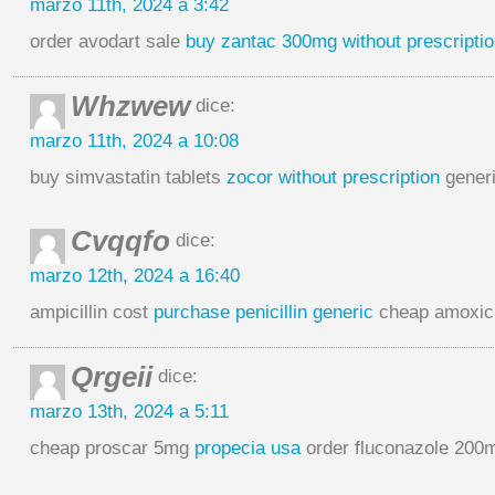
marzo 11th, 2024 a 3:42
order avodart sale
buy zantac 300mg without prescripti
Whzwew
dice:
marzo 11th, 2024 a 10:08
buy simvastatin tablets
zocor without prescription
generi
Cvqqfo
dice:
marzo 12th, 2024 a 16:40
ampicillin cost
purchase penicillin generic
cheap amoxicil
Qrgeii
dice:
marzo 13th, 2024 a 5:11
cheap proscar 5mg
propecia usa
order fluconazole 200