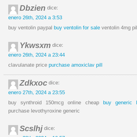
Dbzien
dice:
enero 26th, 2024 a 3:53
buy ventolin paypal
buy ventolin for sale
ventolin 4mg pil
Ykwsxm
dice:
enero 26th, 2024 a 23:44
clavulanate price
purchase amoxiclav pill
Zdkxoc
dice:
enero 27th, 2024 a 23:55
buy synthroid 150mcg online cheap
buy generic l
purchase levothyroxine generic
Scslhj
dice: