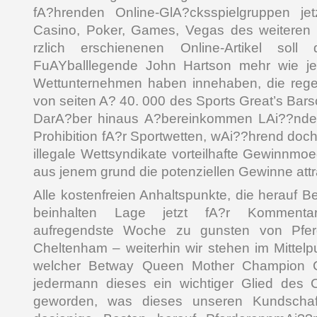
fA?hrenden Online-GlA?cksspielgruppen jet
Casino, Poker, Games, Vegas des weiteren 
rzlich erschienenen Online-Artikel soll
FuAYballlegende John Hartson mehr wie j
Wettunternehmen haben innehaben, die rege
von seiten A? 40. 000 des Sports Great’s Bars
DarA?ber hinaus A?bereinkommen LAi??nder
Prohibition fA?r Sportwetten, wAi??hrend do
illegale Wettsyndikate vorteilhafte Gewinnmoeg
aus jenem grund die potenziellen Gewinne attr
Alle kostenfreien Anhaltspunkte, die herauf B
beinhalten Lage jetzt fA?r Kommentar
aufregendste Woche zu gunsten von Pferd
Cheltenham – weiterhin wir stehen im Mittel
welcher Betway Queen Mother Champion C
jedermann dieses ein wichtiger Glied des 
geworden, was dieses unseren Kundschaft