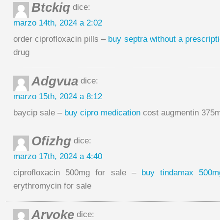
Btckiq
dice:
marzo 14th, 2024 a 2:02
order ciprofloxacin pills –
buy septra without a prescript
drug
Adgvua
dice:
marzo 15th, 2024 a 8:12
baycip sale –
buy cipro medication
cost augmentin 375
Ofizhg
dice:
marzo 17th, 2024 a 4:40
ciprofloxacin 500mg for sale –
buy tindamax 500m
erythromycin for sale
Arvoke
dice: