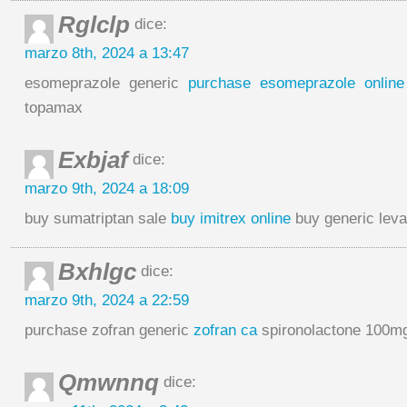
Rglclp
dice:
marzo 8th, 2024 a 13:47
esomeprazole generic
purchase esomeprazole online
topamax
Exbjaf
dice:
marzo 9th, 2024 a 18:09
buy sumatriptan sale
buy imitrex online
buy generic leva
Bxhlgc
dice:
marzo 9th, 2024 a 22:59
purchase zofran generic
zofran ca
spironolactone 100m
Qmwnnq
dice: