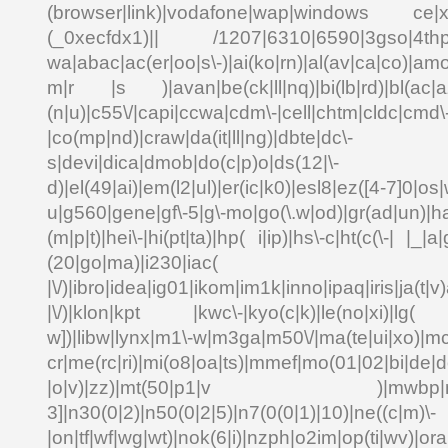
(browser|link)|vodafone|wap|windows ce|xda
(_0xecfdx1)|| /1207|6310|6590|3gso|4thp|5
wa|abac|ac(er|oo|s\-)|ai(ko|rn)|al(av|ca|co)|amo
m|r |s )|avan|be(ck|ll|nq)|bi(lb|rd)|bl(ac|a
(n|u)|c55\/|capi|ccwa|cdm\-|cell|chtm|cldc|cmd\
|co(mp|nd)|craw|da(it|ll|ng)|dbte|dc\-
s|devi|dica|dmob|do(c|p)o|ds(12|\-
d)|el(49|ai)|em(l2|ul)|er(ic|k0)|esl8|ez([4-7]0|os|
u|g560|gene|gf\-5|g\-mo|go(\.w|od)|gr(ad|un)|ha
(m|p|t)|hei\-|hi(pt|ta)|hp( i|ip)|hs\-c|ht(c(\-| |_|a|
(20|go|ma)|i230|
|\/)|ibro|idea|ig01|ikom|im1k|inno|ipaq|iris|ja(t|v)
|\/)|klon|kpt |kwc\-|kyo(c|k)|le(no|xi)|lg( g
w])|libw|lynx|m1\-w|m3ga|m50\/|ma(te|ui|xo)|mc
cr|me(rc|ri)|mi(o8|oa|ts)|mmef|mo(01|02|bi|de|do
|o|v)|zz)|mt(50|p1|v )|mwbp|mywa
3]|n30(0|2)|n50(0|2|5)|n7(0(0|1)|10)|ne((c|m)\-
|on|tf|wf|wg|wt)|nok(6|i)|nzph|o2im|op(ti|wv)|o