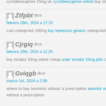
cyclobenzaprine 15mg uk
cyclobenzaprine online
buy o
Ztfpbt
dice:
febrero 28th, 2024 a 17:23
cost metoprolol 100mg
buy lopressor generic
metoprolo
Cjrgiq
dice:
febrero 29th, 2024 a 11:25
buy toradol 10mg online cheap
order toradol 10mg pills
o
Gviqgb
dice:
marzo 1st, 2024 a 2:58
where to buy tenormin without a prescription
atenolol u
without a prescription