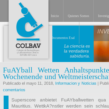
Inicio
Quienes Somos
Investi
INV
Documentos Esal
FuAYball Wetten Anhaltspunkt
Wochenende und Weltmeisterscha
Publicado el mayo 11, 2018,
Informacion y Noticias
| Publ
comentarios
Superscore anbietet FuAYballwetten qua
Mauritius. WettkA?nstler werden sein schl