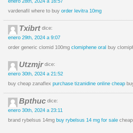
enero 28th, 2024 a 16:57
vardenafil where to buy
order levitra 10mg
Txibrt
dice:
enero 29th, 2024 a 9:07
order generic clomid 100mg
clomiphene oral
buy clomip
Utzmjr
dice:
enero 30th, 2024 a 21:52
buy cheap zanaflex
purchase tizanidine online cheap
buy
Bpthuc
dice:
enero 30th, 2024 a 23:11
brand rybelsus 14mg
buy rybelsus 14 mg for sale
cheap 