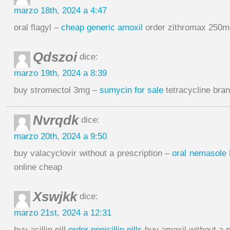
marzo 18th, 2024 a 4:47
oral flagyl –
cheap generic amoxil
order zithromax 250m
Qdszoi
dice:
marzo 19th, 2024 a 8:39
buy stromectol 3mg –
sumycin for sale
tetracycline bra
Nvrqdk
dice:
marzo 20th, 2024 a 9:50
buy valacyclovir without a prescription –
oral nemasole
online cheap
Xswjkk
dice:
marzo 21st, 2024 a 12:31
buy acillin pill
order penicillin pills
buy amoxil without a p