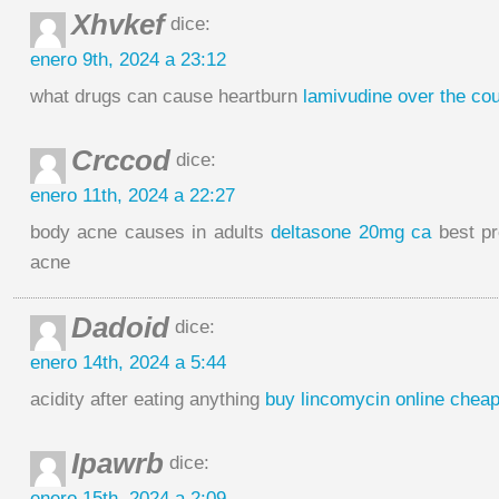
Xhvkef
dice:
enero 9th, 2024 a 23:12
what drugs can cause heartburn
lamivudine over the co
Crccod
dice:
enero 11th, 2024 a 22:27
body acne causes in adults
deltasone 20mg ca
best pre
acne
Dadoid
dice:
enero 14th, 2024 a 5:44
acidity after eating anything
buy lincomycin online chea
Ipawrb
dice:
enero 15th, 2024 a 2:09