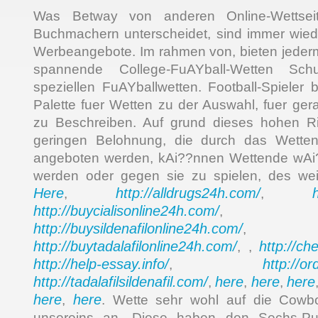
Was Betway von anderen Online-Wettseit
Buchmachern unterscheidet, sind immer wied
Werbeangebote. Im rahmen von, bieten jederm
spannende College-FuAYball-Wetten Sch
speziellen FuAYballwetten. Football-Spieler
Palette fuer Wetten zu der Auswahl, fuer ge
zu Beschreiben. Auf grund dieses hohen Ri
geringen Belohnung, die durch das Wette
angeboten werden, kAi??nnen Wettende wAi?
werden oder gegen sie zu spielen, des wei
Here
http://alldrugs24h.com/
,
,
http://buycialisonline24h.com/
, 
http://buysildenafilonline24h.com/
,
http://buytadalafilonline24h.com/
http://ch
, ,
http://help-essay.info/
http://o
,
http://tadalafilsildenafil.com/
here
here
here
,
,
,
here
here
,
. Wette sehr wohl auf die Cow
unsereins an, Diese haben den Sechs-Pun