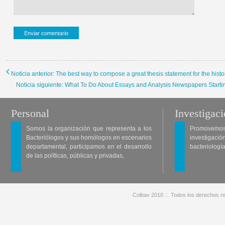
Noticia anterior: The best way to compose a great thesis statement for the hist
Noticia siguiente: What To Do About Essays and Analysis Newspapers Startin
Personal
Investigac
Somos la organización que representa a los
Promovemos 
Bacteriólogos y sus homólogos en escenarios
investigació
departamental, participamos en el desarrollo
bacteriología
de las políticas, públicas y privadas,
Colbav 2010 .:. Todos los derechos re