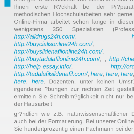
Ihnen erste R?ckhalt bei der Pr?parati
methodischen Hochschularbeiten sehr gerne
Online-Firma arbeitet schon lange in dies
wenigstens 350 Spezialisten (Pro
http://alldrugs24h.com/
,
http://buycialisonline24h.com/
, 
http://buysildenafilonline24h.com/
,
http://buytadalafilonline24h.com/
http://ch
, ,
http://help-essay.info/
http://o
,
http://tadalafilsildenafil.com/
here
here
here
,
,
,
here
here
,
. Dozenten, unter keinen Umst?
irgendeine ?bungen zur rechten Zeit gesta
ermitteln Sie Schreibm?glichkeit nicht nur b
der Hausarbeit
gr?ndlich wie z.B. naturwissenschaftlicher 
auch bei der Formatierung. Bei unserer Onlin
Sie hundertprozentig einen Fachmann bei der 