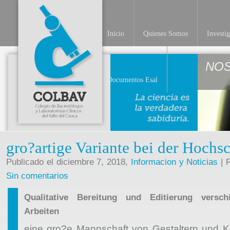
Inicio
Quienes Somos
Investi
NO
Documentos Esal
gro?artige Variante bei der Hochs
Publicado el diciembre 7, 2018,
Informacion y Noticias
| P
Sin comentarios
Qualitative Bereitung und Editierung verschi
Arbeiten
eine gro?e Mannschaft von Gestaltern und 