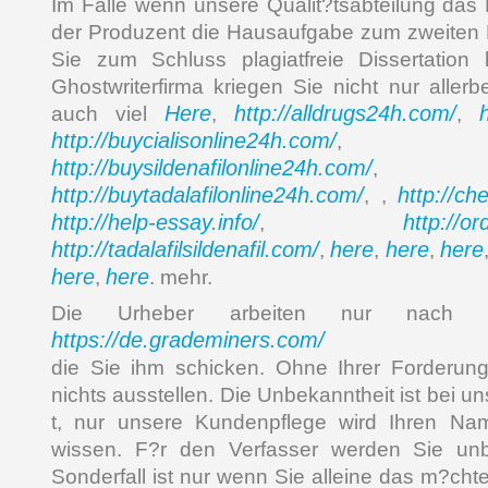
Im Falle wenn unsere Qualit?tsabteilung das P
der Produzent die Hausaufgabe zum zweiten M
Sie zum Schluss plagiatfreie Dissertation 
Ghostwriterfirma kriegen Sie nicht nur allerb
Here
http://alldrugs24h.com/
auch viel
,
,
http://buycialisonline24h.com/
, 
http://buysildenafilonline24h.com/
,
http://buytadalafilonline24h.com/
http://ch
, ,
http://help-essay.info/
http://o
,
http://tadalafilsildenafil.com/
here
here
here
,
,
,
here
here
,
. mehr.
Die Urheber arbeiten nur nach Ih
https://de.grademiners.com/
die Sie ihm schicken. Ohne Ihrer Forderun
nichts ausstellen. Die Unbekanntheit ist bei u
t, nur unsere Kundenpflege wird Ihren N
wissen. F?r den Verfasser werden Sie unb
Sonderfall ist nur wenn Sie alleine das m?cht