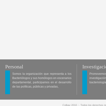
Personal
Investigac
Somos la organización que representa a los
Promovemos 
Bacteriólogos y sus homólogos en escenarios
investigació
departamental, participamos en el desarrollo
bacteriología
de las políticas, públicas y privadas,
Colbav 2010 .:. Todos los derechos re