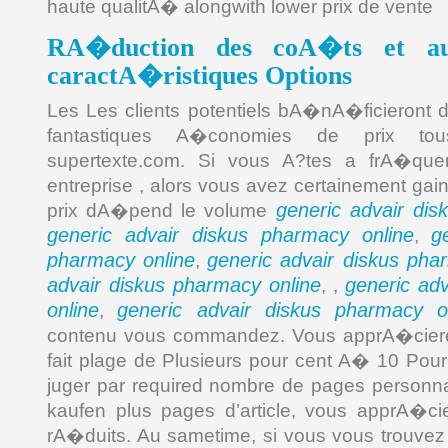
haute qualitA� alongwith lower prix de vente
RA�duction des coA�ts et aut
caractA�ristiques Options
Les Les clients potentiels bA�nA�ficieront d
fantastiques A�conomies de prix t
supertexte.com. Si vous A?tes a frA�quen
entreprise , alors vous avez certainement ga
generic advair dis
prix dA�pend le volume
generic advair diskus pharmacy online
g
,
pharmacy online
generic advair diskus pha
,
advair diskus pharmacy online
generic ad
, ,
online
generic advair diskus pharmacy o
,
contenu vous commandez. Vous apprA�cier
fait plage de Plusieurs pour cent A� 10 Pou
juger par required nombre de pages personna
kaufen plus pages d’article, vous apprA�ci
rA�duits. Au sametime, si vous vous trouv