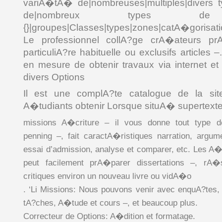
variA�tA� de|nombreuses|multiples|divers
de|nombreux types de 
{}|groupes|Classes|types|zones|catA�gorisation
Le professionnel collA?ge crA�ateurs pr
particuliA?re habituelle ou exclusifs articles –
en mesure de obtenir travaux via internet
divers Options
Il est une complA?te catalogue de la si
A�tudiants obtenir Lorsque situA� supertext
missions A�criture – il vous donne tout type 
penning –, fait caractA�ristiques narration, argum
essai d’admission, analyse et comparer, etc. Les A
peut facilement prA�parer dissertations –, r
critiques environ un nouveau livre ou vidA�o
. ‘Li Missions: Nous pouvons venir avec enquA?tes,
tA?ches, A�tude et cours –, et beaucoup plus.
Correcteur de Options: A�dition et formatage.