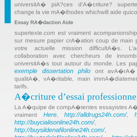
universitA� piA?ces d’A�criture? supert
change la vie mA�thodes whichwill aide quic
Essay RA�daction Aide
supertexte.com est vraiment acompanionshi
sur mesure papier crA�ation coup de main p
votre actuelle mission difficultA�s. L
collaboration avec chercheurs de innomb
universitA�s tout autour du monde. Les p
exemple dissertation philo
ont avA�rA� A
qualitA�, vA�ritable, main immA�diateme
tarifs.
A�criture d’essai professionne
La A�quipe de compA�tentes essayistes A� 
Here
http://alldrugs24h.com/
vraiment
,
,
http://buycialisonline24h.com/
, 
http://buysildenafilonline24h.com/
,