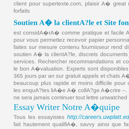
client pour supertexte.com, plaisir A� grea
forfaits
Soutien A� la clientA?le et Site fon
est considA�rA� comme pratique et facile 
pour vous permettez recevoir papier personna
faites sur mesure contenu fournisseur rend di
soutien A� la clientA?le, discrets documents 
services. Rechercher recommandations et c
le bon A�valuation. Experts sont disponible
365 jours par an sur gratuit appels et chats A�
beaucoup plus rapide et moins difficile pour 
les enquA?tes liA�e A� collA?ge A�crire –. 
ne sera jamais continuer tout lettre unwatche
Essay Writer Notre A�quipe
http://careers.uwplatt.e
Tous les essayistes
fait hautement qualifiA�, savvy ainsi que f