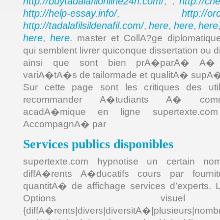
http://buytadalafilonline24h.com/
http://ch
, ,
http://help-essay.info/
http://o
,
http://tadalafilsildenafil.com/
here
here
here
,
,
,
here
here
,
. master et CollA?ge diplomatiqu
qui semblent livrer quiconque dissertation ou d
ainsi que sont bien prA�parA� A�
variA�tA�s de tailormade et qualitA� supA�r
Sur cette page sont les critiques des util
recommander A�tudiants A� comm
acadA�mique en ligne supertexte.com
AccompagnA� par
Services publics disponibles
supertexte.com hypnotise un certain no
diffA�rents A�ducatifs cours par fourni
quantitA� de affichage services d’experts. L
Options visue
{diffA�rents|divers|diversitA�|plusieurs|nom