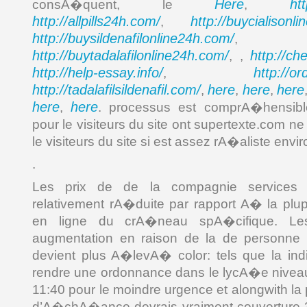
Here
ht
consA�quent, le
,
http://allpills24h.com/
http://buycialisonl
,
http://buysildenafilonline24h.com/
,
http://buytadalafilonline24h.com/
http://ch
, ,
http://help-essay.info/
http://o
,
http://tadalafilsildenafil.com/
here
here
here
,
,
,
here
here
,
. processus est comprA�hensibl
pour le visiteurs du site ont supertexte.com ne
le visiteurs du site si est assez rA�aliste env
.
Les prix de de la compagnie services H
relativement rA�duite par rapport A� la plupa
en ligne du crA�neau spA�cifique. L
augmentation en raison de la de personne
devient plus A�levA� color: tels que la indi
rendre une ordonnance dans le lycA�e niveau
11:40 pour le moindre urgence et alongwith la 
d’A�chA�ance devrais vraiment couverture 34