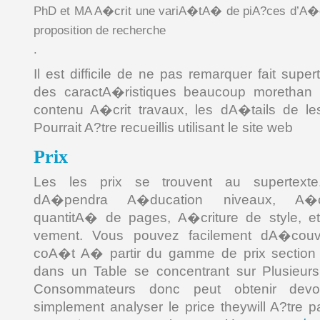
PhD et MA A�crit une variA�tA� de piA?ces d’A�cr
proposition de recherche
.
Il est difficile de ne pas remarquer fait sup
des caractA�ristiques beaucoup morethan 
contenu A�crit travaux, les dA�tails de l
Pourrait A?tre recueillis utilisant le site web
Prix
Les les prix se trouvent au supertexte.
dA�pendra A�ducation niveaux, A�cr
quantitA� de pages, A�criture de style, e
vement. Vous pouvez facilement dA�couvr
coA�t A� partir du gamme de prix sectio
dans un Table se concentrant sur Plusieurs 
Consommateurs donc peut obtenir devoi
simplement analyser le price theywill A?tre p