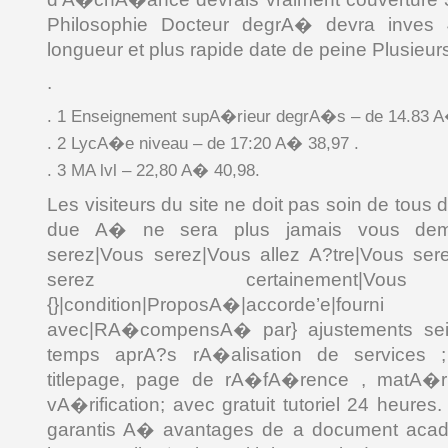
Philosophie Docteur degrA� devra inves 4
longueur et plus rapide date de peine Plusieurs
.
. 1 Enseignement supA�rieur degrA�s – de 14.83 A
. 2 LycA�e niveau – de 17:20 A� 38,97 .
. 3 MA lvl – 22,80 A� 40,98.
Les visiteurs du site ne doit pas soin de t
due A� ne sera plus jamais vous dema
serez|Vous serez|Vous allez A?tre|Vous ser
serez certainement|Vo
{}|condition|ProposA�|accorde’e|fourn
avec|RA�compensA� par} ajustements sein
temps aprA?s rA�alisation de services ;
titlepage, page de rA�fA�rence , matA�r
vA�rification; avec gratuit tutoriel 24 heure
garantis A� avantages de a document aca