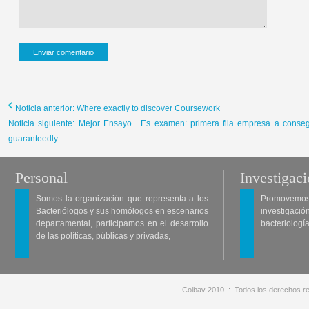
Noticia anterior: Where exactly to discover Coursework
Noticia siguiente: Mejor Ensayo . Es examen: primera fila empresa a cons
guaranteedly
Personal
Investigac
Somos la organización que representa a los
Promovemos 
Bacteriólogos y sus homólogos en escenarios
investigació
departamental, participamos en el desarrollo
bacteriología
de las políticas, públicas y privadas,
Colbav 2010 .:. Todos los derechos re